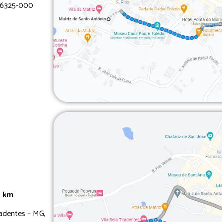
 36325-000
6 km
radentes – MG,